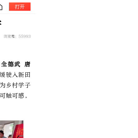
打开
学
浏览量：55993
 全德武 唐
缓缓驶入新田
为乡村学子
可触可感，