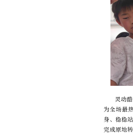
灵动酷
为全场最
身、稳稳
完成原地