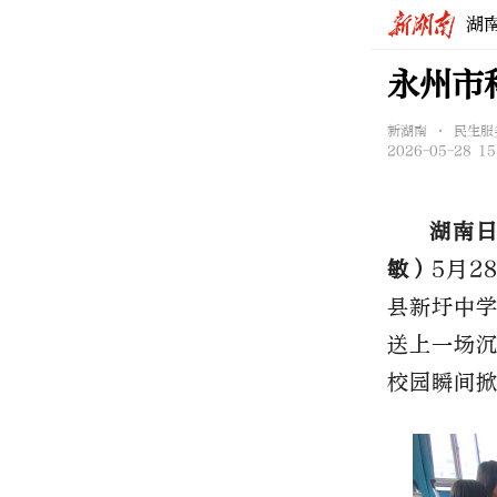
湖
永州市
新湖南 • 民生服
2026-05-28 15
湖南日
敏）
5月2
县新圩中
送上一场
校园瞬间