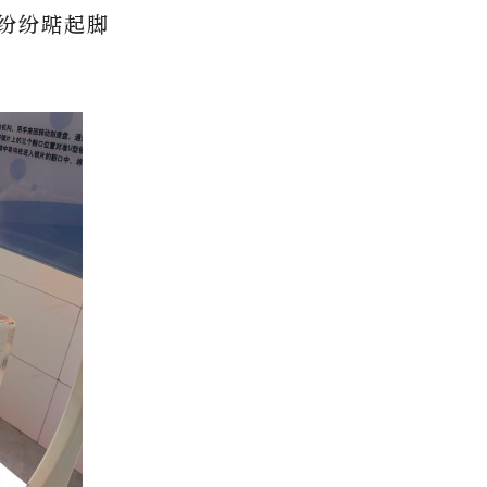
纷纷踮起脚