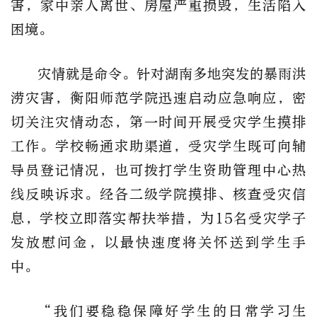
害，家中亲人离世、房屋严重损毁，生活陷入
困境。
灾情就是命令。针对湖南多地突发的暴雨洪
涝灾害，衡阳师范学院迅速启动应急响应，
密
切关注灾情动态，
第一时间开展受灾学生摸排
工作。学校畅通求助渠道，受灾学生既可向辅
导员登记情况，也可拨打学生资助管理中心热
线反映诉求。
经各二级学院摸排、核查受灾信
息，
学校立即落实帮扶举措，为
15名受灾学子
发放慰问金，以最快速度将关怀送到学生手
中。
“我们要稳稳保障好学生的日常学习生