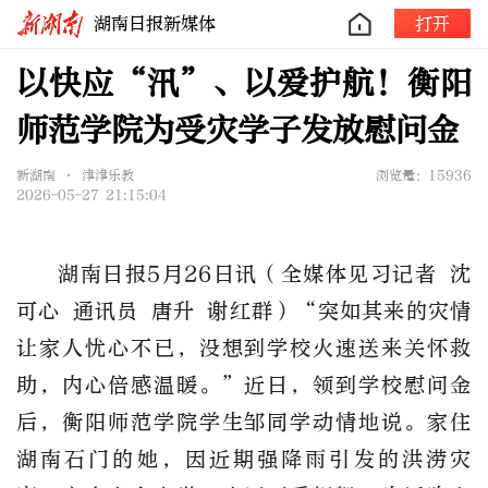
湖南日报新媒体
打开
以快应“汛”、以爱护航！衡阳
师范学院为受灾学子发放慰问金
新湖南 • 津津乐教
浏览量：15936
2026-05-27 21:15:04
湖南日报
5月26日讯
（
全媒体见习记者
沈
可心
通讯员
唐升
谢红群）
“
突如其来的灾情
让家人忧心不已，没想到学校火速送来关怀救
助，内心倍感温暖。
”
近日，
领到学校慰问金
后，衡阳师范学院学生邹同学动情地说。家住
湖南石门的她，因近期强降雨引发的洪涝灾