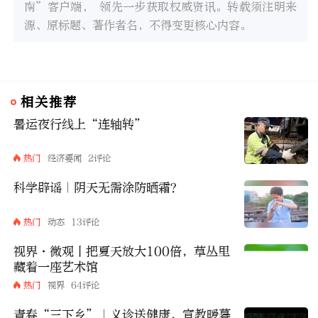
南”客户端， 领先一步获取权威资讯。转载须注明来
源、原标题、著作者名，不得变更核心内容。
相关推荐
暑运夜行线上“连轴转”
热门
经济要闻
2评论
科学辟谣｜阴天无需涂防晒霜？
热门
动态
13评论
视界·微观丨把夏天放大100倍，草丛里
藏着一座艺术馆
热门
视界
64评论
青春“三下乡”｜义诊送健康，宣教暖暮