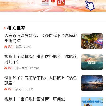
相关推荐
火宫殿今晚有好戏，长沙送戏下乡惠民演
出送清凉
热门
视界
7评论
视频｜全网挑战！湖南这些地名，你能读
对几个？
热门
印象湖南
17评论
谁拍到了？晚霞给下摄司大桥披上“橘色
飘带”
热门
视界
39评论
视频丨“幽门螺杆菌牙膏”审判记