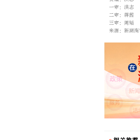
一审：洪志
二审：蒋茜
三审：周韬
来源：新湖南