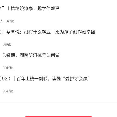
乡”｜执笔绘漆扇，趣学伴盛夏
伙人
0评论
去！蔡皋说：没有什么事业，比为孩子创作更幸福
态
0评论
”关键期，湖南防汛抗旱如何做
闻
20评论
（92）丨百年土楼一副联，读懂“爱拼才会赢”
点
95评论