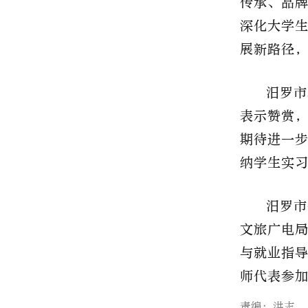
传承、品
深化大学
展新路径
汨罗市
表示赞赏
期待进一
纳学生实
汨罗市
文旅广电
与就业指
师代表参
责编：洪志