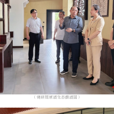
（调研屈原酒生态酿酒园）​