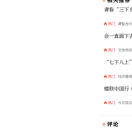
相关推荐
青春“三下
热门
青春合
会一直画下
热门
文体动
“七下八上
热门
经济要
楹联中国行
热门
今日视
评论