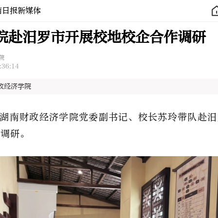
南日报新媒体
院赴汨罗市开展校地校企合作调研
院
:36:14
政经济学院
湖南财政经济学院党委副书记、校长苏玲带队赴汨
作调研。