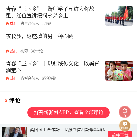
青春“三下乡”｜衡师学子寻访大将故
里，红色宣讲浸润永兴乡土
热门
青春合伙人
1评论
夜长沙，这座城的另一种心跳
热门
视界
38评论
青春“三下乡”丨以剪纸传文化，以美育
润童心
热门
青春合伙人
679评论
评论
打开新湖南APP，查看全部评论
0
英国国王查尔斯三世接受首相斯塔默辞呈