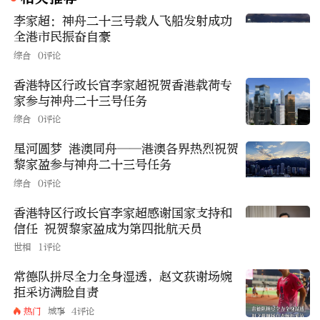
李家超：神舟二十三号载人飞船发射成功
全港市民振奋自豪
综合
0评论
香港特区行政长官李家超祝贺香港载荷专
家参与神舟二十三号任务
综合
0评论
星河圆梦 港澳同舟——港澳各界热烈祝贺
黎家盈参与神舟二十三号任务
综合
0评论
香港特区行政长官李家超感谢国家支持和
信任 祝贺黎家盈成为第四批航天员
世相
1评论
常德队拼尽全力全身湿透，赵文荻谢场婉
拒采访满脸自责
热门
城事
4评论