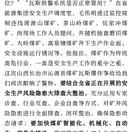
位？”“瓦斯报警系统是否正常管用？”
在
省
能源集团安全生产调度室
，
毛伟明
通过监控视
频连线
周源山煤矿、茶山岭煤矿、伍家冲煤
矿，
向现场工作人员提问，并随机抽查
磨田煤
矿、大岭煤矿、高泉塘煤矿
井下生产作业面、
安全设施运行情况等。他指出，煤矿作为传统
高危行业，一直是安全生
产工作的重中之重，
这次山西长治市沁源县煤矿瓦斯爆炸事故给我
们再次敲响了警钟。
要结合全省正在开展的
安
全生产风险隐患大排查大整治
，
充分运用
专家
诊查、行业互查、企业自查
等方式，对矿井风
险隐患
进行全面排查、
闭环整治，确保隐患动
态清零；
要加快煤矿智能化、机械化、自动