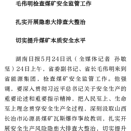
毛伟明检查煤矿安全监管工作
扎实开展隐患大排查大整治
切实提升煤矿本质安全水平
湖南日
报
5
月
24
日讯
（全媒体记者
孙敏
坚）
24
日上
午，省委副书记、省长
毛伟明
来到
省能源集团，检查煤矿安全监管工作。他强
调，
要深入贯彻习近平总书记关于安全生产的
重要论述和重要指示精神
，把人民至上、生命
至上理念贯穿安全生产全过程，深刻汲取
山西
长治市沁源县煤矿瓦斯爆炸事故
教训，扎实开
展安全生产风险隐患大排查大整治，切实提升