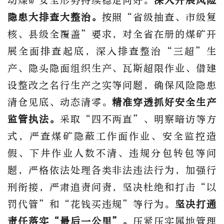
动煤矿安全形势持续稳定向好。
深入开展风险
隐患大排查大整治。
按照
“省级抽查、市级复
核
、
县级全覆盖
”要求，对全省在册的煤矿开
展全面排查起底，深入排查整治“三超”生
产、隐头隐面组织生产、瓦斯超限作业、借建
设整改之名行生产之实等问题，确保风险隐患
清仓见底、动态清零。
精准穿透抓好安全生产
监管执法。
采取
“四不两直”、明察暗访等方
式，严查煤矿隐蔽工作面作业、安全监控造
假、下井作业人数不清、违规分包转包等问
题，严格依法处理各类非法违法行为，加强行
刑衔接，严肃追责问责，
坚决杜绝和打击
“以
罚代管”
和
“花钱买违规”等行为。
坚决打通
责任落实
“最后一公里”。
压紧压实属地管理