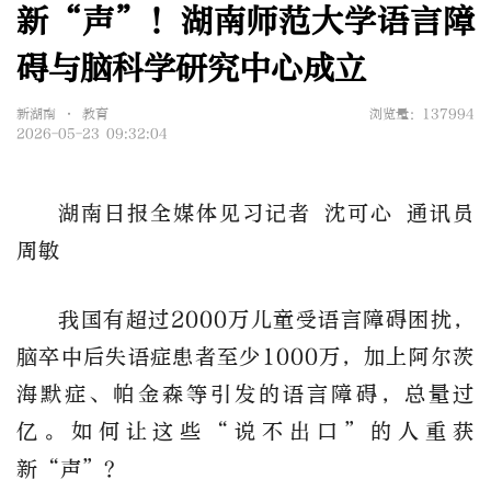
新“声”！湖南师范大学语言障
碍与脑科学研究中心成立
新湖南 • 教育
浏览量：137994
2026-05-23 09:32:04
湖南日报
全媒体
见习记者
沈可心
通讯员
周敏
我国有超过
2000万儿童受语言
障碍
困扰，
脑卒中后失语症患者至少
1000万，加上阿尔茨
海默症
、
帕金森
等
引发的语言障碍，总量过
亿。如何让这些
“说不出口”的人重获
新
“
声
”
？