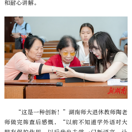
和耐心讲解。
“这是一种创新
！
”湖南师大退休教师陶老
师做完筛查后
感慨
，
“以前不知道学
外
语对大