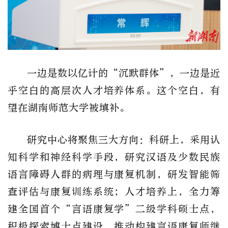
一边是数以亿计的
“沉默群体”，一边是近
乎空白的高层次人才培养体系。这个空白，
有
望
在湖南师范大学被填补。
研究
中心
将聚焦三大方向：科研上，采用认
知科学和神经科学手段，研究汉语及少数民族
语言障碍人群的病理与康复机制，研发智能筛
查评估与康复训练系统；人才培养上，
全力筹
建
全国首个
“言语康复学”二级学科硕士点，
积极
探索博士点建设，推动
构建
言语康复师继