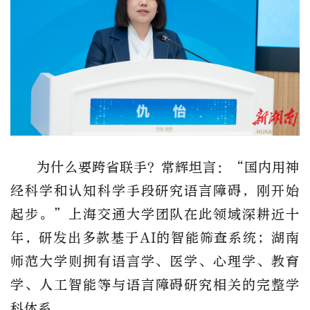
为什么要跨省联手？常辉坦言：
“国内用神
经科学和认知科学手段研究语言障碍，
刚开始
起步
。
”
上海交通大学
团队在此领域深耕近十
年，研发出多款基于
AI的智能筛查系统；湖南
师范大学则拥有
语言学
、
医学
、
心理学
、
教育
学
、
人工智能
等
与
语言
障碍
研究
相关
的
完整
学
科
体系
。