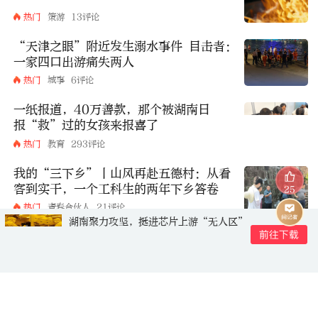
热门
策游
13评论
“天津之眼”附近发生溺水事件 目击者：
一家四口出游痛失两人
热门
城事
6评论
一纸报道，40万善款，那个被湖南日
报“救”过的女孩来报喜了
热门
教育
293评论
我的“三下乡”丨山风再赴五德村：从看
客到实干，一个工科生的两年下乡答卷
25
热门
青春合伙人
21评论
湖南聚力攻坚，挺进芯片上游“无人区”
评论
xhna554e4m7789
2026-05-23 23:08:54