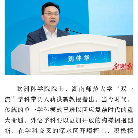
欧洲科学院院士、湖南师范大学
“双一
流”学科带头人蒋洪新
教授指出，
当
今时代，
传统的单一学科模式已难以回应复杂时代的重
大命题
。
外语学科要
以更
加
开放的胸襟拥抱创
新，在学科交叉的深水区开疆拓土
，
积极探