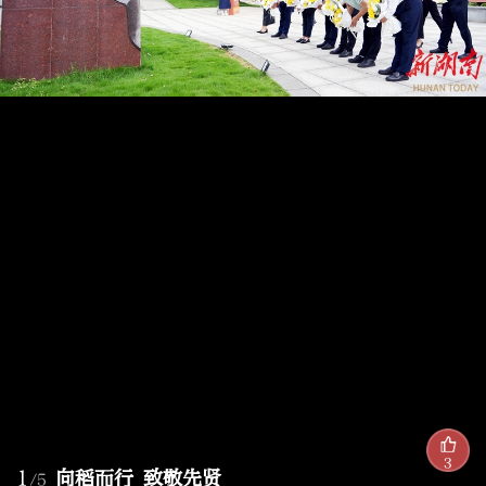
3
1
向稻而行 致敬先贤
/5