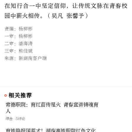
在知行合一中坚定信仰，让传统文脉在青春校
园中薪火相传。（吴凡 张馨予）
责编：杨柳彬
一审：杨柳彬
二审：潘海涛
三审：熊佳斌
来源：新湖南客户端
相关推荐
常德职院：育红苗传星火 青春宣讲铸魂育
人
综合
5评论
育铁路报国英才！湖南高铁职院红色文化