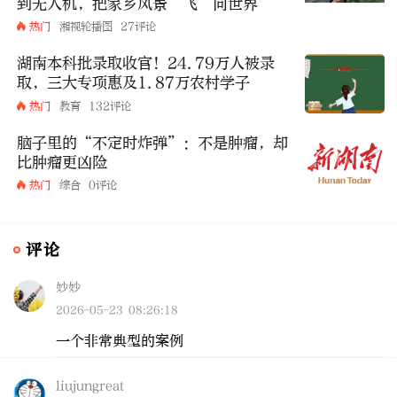
到无人机，把家乡风景“飞”向世界
热门
湘视轮播图
27评论
湖南本科批录取收官！24.79万人被录
取，三大专项惠及1.87万农村学子
热门
教育
132评论
脑子里的“不定时炸弹”：不是肿瘤，却
比肿瘤更凶险
热门
综合
0评论
评论
妙妙
2026-05-23 08:26:18
一个非常典型的案例
liujungreat