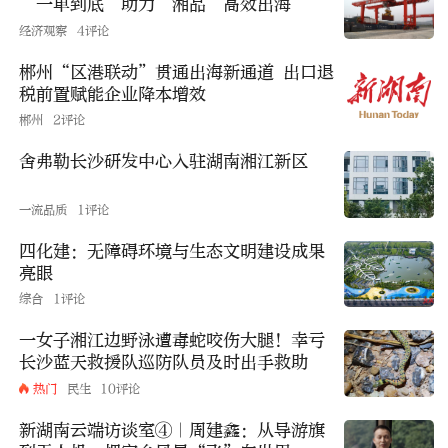
“一单到底”助力“湘品”高效出海
经济观察
4评论
郴州“区港联动”贯通出海新通道 出口退
税前置赋能企业降本增效
郴州
2评论
舍弗勒长沙研发中心入驻湖南湘江新区
一流品质
1评论
四化建：无障碍环境与生态文明建设成果
亮眼
综合
1评论
一女子湘江边野泳遭毒蛇咬伤大腿！幸亏
长沙蓝天救援队巡防队员及时出手救助
热门
民生
10评论
新湖南云端访谈室④｜周建鑫：从导游旗