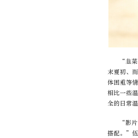
“韭菜
末夏初、
体困重等
相比一些
全的日常
“影片
搭配。”