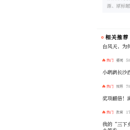
源、原标题
相关推荐
台风天，为
热门
要闻
5
小䴙䴘长沙
热门
视界
7
奖项翻倍！
热门
教育
1
我的“三下