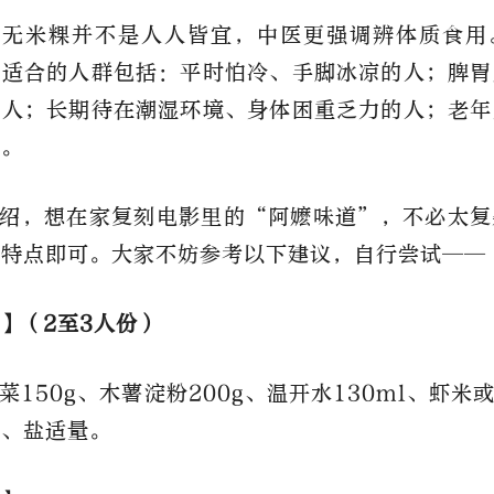
菜无米粿并不是人人皆宜，中医更强调辨体质食用
较适合的人群包括：平时怕冷、手脚冰凉的人；脾胃
的人；长期待在潮湿环境、身体困重乏力的人；老年
群。
绍，想在家复刻电影里的“阿嬷味道”，不必太复
的特点即可。大家不妨参考以下建议，自行尝试——
】（2至3人份）
菜150g、木薯淀粉200g、温开水130ml、虾米或
许、盐适量。