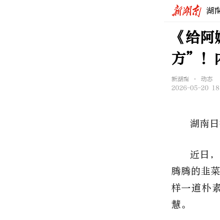
湖
《给阿
方”！
新湖南 • 动态
2026-05-20 18
湖南日
近日，
腾腾的韭
样一道朴
慧。