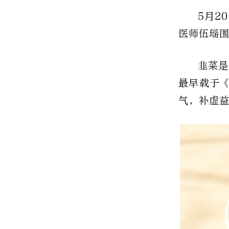
5月2
医师伍瑶
韭菜是
最早载于
气，补虚