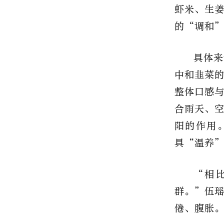
虾米、生
的“调和
具体来
中和韭菜
整体口感
合雨天、
阳的作用
具“温养
“相
群。”伍
倦、腹胀