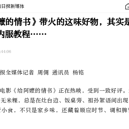
南日报新媒体
嬷的情书》带火的这味好物，其实
内服教程……
:44:06
报全媒体记者 周倜 通讯员 杨铭
电影《给阿嬷的情书》正在热映，受到一致好评。
菜无米粿，总是在灶台边、饭桌旁、祖孙絮语间出现
素小食，不只是家乡味，还藏着顺应时节、调和脾