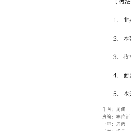
【做法
1. 
2. 
3. 
4. 
5. 
作者：周倜
责编：李传新
一审：周倜