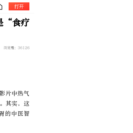
打开
是“食疗
浏览量：36126
影片中热气
。其实，这
胃的中医智