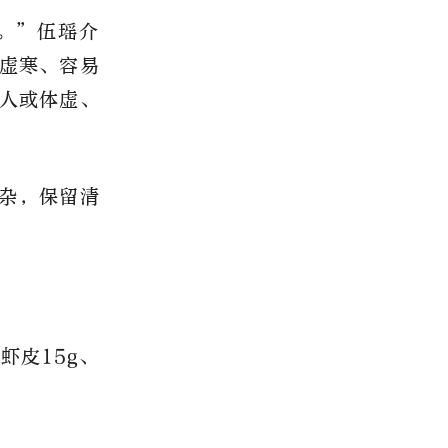
。”伍瑶介
虚寒、容易
人或体虚、
杂，保留清
虾皮15g、