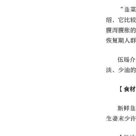
“韭
绍，它比
腹泻腹胀
恢复期人
伍瑶介
淡、少油
【食材
新鲜韭
生姜末少