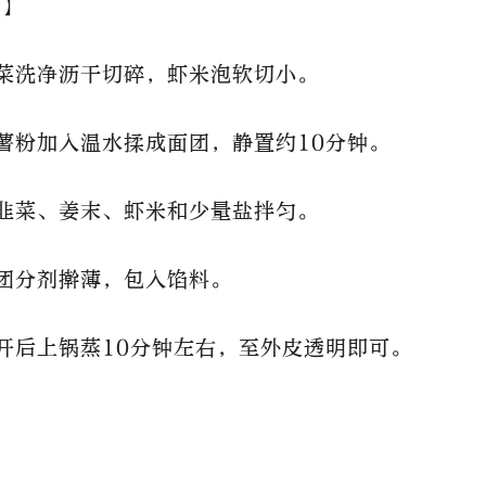
】
韭菜洗净沥干切碎，虾米泡软切小。
木薯粉加入温水揉成面团，静置约10分钟。
将韭菜、姜末、虾米和少量盐拌匀。
面团分剂擀薄，包入馅料。
水开后上锅蒸10分钟左右，至外皮透明即可。