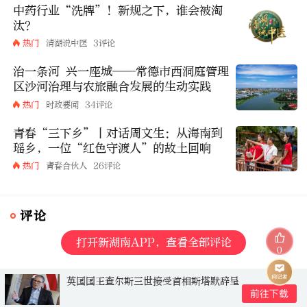
中药行业“洗牌”！新规之下，谁会被淘
汰？
热门
清湖说中医
3评论
治一条河 兴一座城——常德市西洞庭管理
区沙河治理与农旅融合发展的生动实践
热门
时政要闻
34评论
青春“三下乡”丨对话周文生：从海南到
瑶乡，一位“红色守渡人”的故土回响
热门
青春合伙人
26评论
评论
打开新湖南APP，查看全部评论
0
英国国王查尔斯三世接受首相斯塔默辞呈