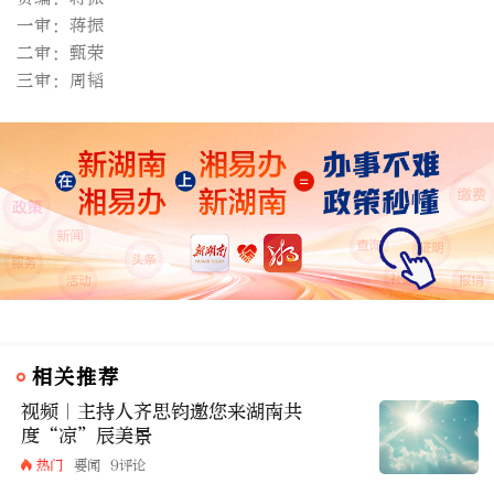
一审：蒋振
二审：甄荣
三审：周韬
相关推荐
视频｜主持人齐思钧邀您来湖南共
度“凉”辰美景
热门
要闻
9评论