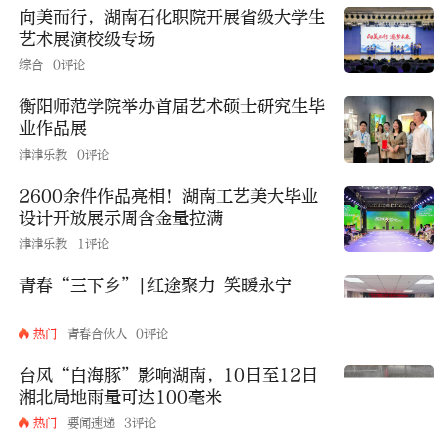
向美而行，湖南石化职院开展省级大学生
艺术展演校级专场
综合
0评论
衡阳师范学院举办首届艺术硕士研究生毕
业作品展
津津乐教
0评论
2600余件作品亮相！湖南工艺美大毕业
设计开放展示周含金量拉满
津津乐教
1评论
青春“三下乡”|红途聚力 笑暖永宁
热门
青春合伙人
0评论
台风“白海豚”影响湖南，10日至12日
湘北局地雨量可达100毫米
热门
要闻速递
3评论