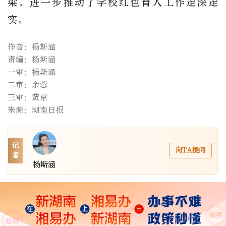
梁，进一步推动了学校红色育人工作走深走
实。
作者：杨斯涵
责编：杨斯涵
一审：杨斯涵
二审：余蓉
三审：黄京
来源：湖南日报
记
向TA提问
者
杨斯涵