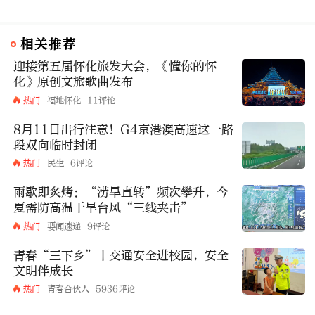
相关推荐
迎接第五届怀化旅发大会，《懂你的怀
化》原创文旅歌曲发布
热门
福地怀化
11评论
8月11日出行注意！G4京港澳高速这一路
段双向临时封闭
热门
民生
6评论
雨歇即炙烤：“涝旱直转”频次攀升，今
夏需防高温干旱台风“三线夹击”
热门
要闻速递
9评论
青春“三下乡”丨交通安全进校园，安全
文明伴成长
热门
青春合伙人
5936评论