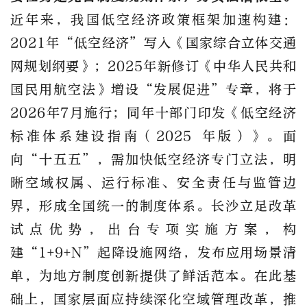
近年来，我国低空经济政策框架加速构建：
2021
年
“低空经济”写入《国家综合立体交通
网规
划纲要》；
2025
年新修订《
中华人民共和
国
民用航空法
》增设
“发展促进”专章，
将于
2026
年
7
月施行；同年十部门印发《低空经济
标准体系建设指南（
2025
年版）》。面
向
“十五五”，需加快低空经济专门立法，明
晰空域权属、运行标准、安全责任与监管边
界，形成全国统一的制度体系。长沙立足改革
试点优势，出台专项实施方案，构
建“
1+9+N
”起降设施网络，发布应用场景清
单，为地方制度创新提供了鲜活范本。在此基
础上，国家层面应持续深化空域管理改革，推