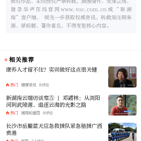
版权作品，未经授权严禁转载。湖湘情怀，党媒立场，
登录华声在线官网www.voc.com.cn或“新湖
南”客户端， 领先一步获取权威资讯。转载须注明来
源、原标题、著作者名，不得变更核心内容。
相关推荐
康养人才留不住？实训做好这点很关键
热门
健康资讯
8评论
新湖南云端访谈室⑤ | 邓霞林：从浏阳
河到武陵源，追逐云海的光影之路
热门
湘视轮播图
8评论
长沙市岳麓蓝天应急救援队紧急驰援广西
贵港