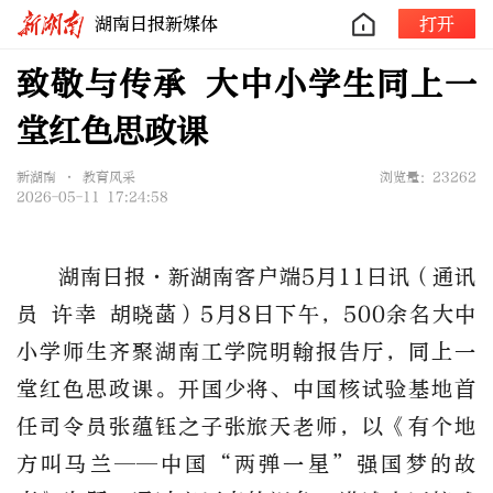
湖南日报新媒体
打开
致敬与传承 大中小学生同上一
堂红色思政课
新湖南 • 教育风采
浏览量：23262
2026-05-11 17:24:58
湖南日报·新湖南客户端5月11日讯（
通讯
员
许幸
胡晓菡）
5月8日下午，500余名大中
小学师生齐聚
湖南工学院
明翰报告厅，同上一
堂红色思政课。开国少将、中国核试验基地首
任司令员张蕴钰之子张旅天老师，以《有个地
方叫马兰
——中国“两弹一星”强国梦的故