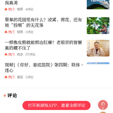
南真美
热门
视界
4评论
蔡皋的花园里有什么？凌霄、荷花，还有
被“投喂”的无花果
热门
视界
1评论
一根橡皮筋就能根治肛瘘？老祖宗的智慧
真的藏不住了
热门
动态
37评论
视频|《你好，娄底医院》第四期：联体·
连心
热门
娄底
1评论
评论
打开新湖南APP，查看全部评论
0