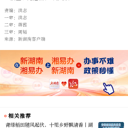
责编：洪志
一审：洪志
二审：蒋茜
三审：周韬
来源：新湖南客户端
相关推荐
青绿稻田随风起伏，十里乡野飘清香丨湖