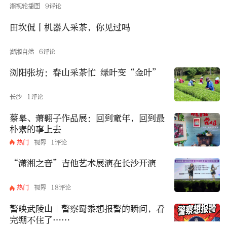
湘视轮播图
9评论
田坎侃丨机器人采茶，你见过吗
湖湘自然
6评论
浏阳张坊：春山采茶忙 绿叶变“金叶”
长沙
1评论
蔡皋、萧翱子作品展：回到童年，回到最
朴素的事上去
热门
视界
1评论
“潇湘之音”吉他艺术展演在长沙开演
热门
视界
18评论
警映武陵山｜警察蜀黍想报警的瞬间，看
完绷不住了……