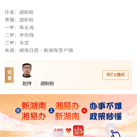
作者：胡盼盼
责编：胡盼盼
一审：奉永成
二审：李伟锋
三审：朱定
来源：湖南日报·新湖南客户端
记
向TA提问
者
赵持
胡盼盼