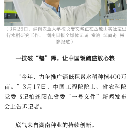
（3月26日，湖南农业大学校长唐文帮正在岳麓山实验室进
行水稻研究工作。 湖南日报全媒体记者 童迪 邹尚奇 摄
影报道​）
一技破“镉”障，让中国饭碗盛放心粮
“今年，力争推广镉低积累水稻种植400万
亩。”3月17日，中国工程院院士、省农科院
党委书记柏连阳在省委“一号文件”新闻发布
会上告诉记者。
底气来自湖南种业的持续创新。