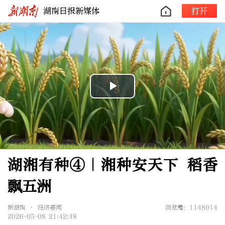
湖南日报新媒体
打开
Play
Video
湖湘有种④｜湘种安天下 稻香
飘五洲
新湖南 • 经济要闻
浏览量：1148914
2026-05-08 21:42:48