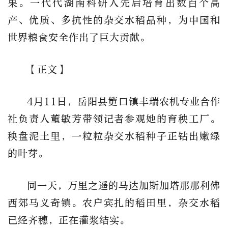
果。一代代湖南科研人先后培育出数百个高
产、优质、多抗性的杂交水稻品种，为中国和
世界粮食安全作出了巨大贡献。
【正文】
4月11日，岳阳县筻口镇丰瑞农机专业合作
社负责人董敏芳带领记者参观她的育秧工厂。
秧盘泥土里，一粒粒杂交水稻种子正钻出嫩绿
的叶芽。
同一天，万里之遥的马达加斯加塔那那利佛
西郊马义奇镇。农户宾扎的稻田里，杂交水稻
已经齐穗，正在灌浆结实。