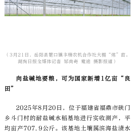
（3月21日，岳阳县筻口镇丰瑞农机合作社大棚“炼”苗。
湖南日报全媒体记者 邹尚奇 童迪 摄影报道​）
向盐碱地要粮，可为国家新增1亿亩“良
田”
2025年8月20日，位于福建省福鼎市硖门
乡斗门村的耐盐碱水稻基地进行实收测产，平
均亩产707.9公斤。该基地土壤属滨海盐渍水