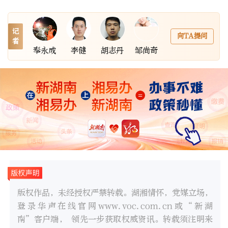
记
向TA提问
者
奉永成
李健
胡志丹
邹尚奇
版权作品，未经授权严禁转载。湖湘情怀，党媒立场，
登录华声在线官网www.voc.com.cn或“新湖
南”客户端， 领先一步获取权威资讯。转载须注明来