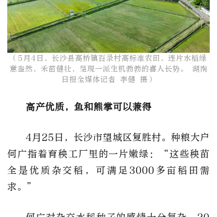
（5月4日，长沙县高桥镇百录村高标准农田，连片水稻绿
意盎然，禾苗健壮，呈现一派生机勃勃的喜人长势。 湖南
日报全媒体记者 李健 摄）​
高产优质，鱼和熊掌可以兼得
4月25日，长沙市望城区复胜村。种粮大户
何广指着育秧工厂里的一片嫩绿：“这些秧苗
全是优质杂交稻，可满足3000多亩稻田需
求。”