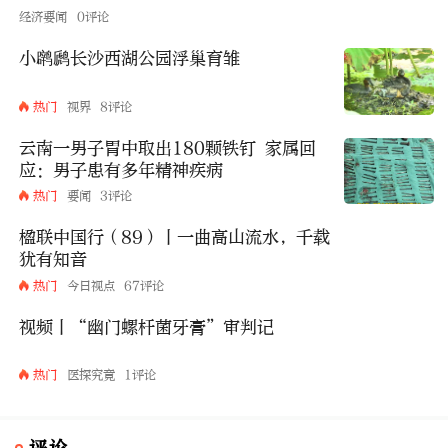
经济要闻
0评论
小䴙䴘长沙西湖公园浮巢育雏
热门
视界
8评论
云南一男子胃中取出180颗铁钉 家属回
应：男子患有多年精神疾病
热门
要闻
3评论
楹联中国行（89）丨一曲高山流水，千载
犹有知音
热门
今日视点
67评论
视频丨“幽门螺杆菌牙膏”审判记
热门
医探究竟
1评论