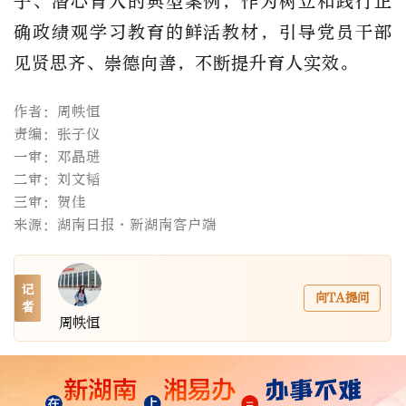
子、潜心育人的典型案例，作为树立和践行正
确政绩观学习教育的鲜活教材，引导党员干部
见贤思齐、崇德向善，不断提升育人实效。
作者：周帙恒
责编：张子仪
一审：邓晶琎
二审：刘文韬
三审：贺佳
来源：湖南日报·新湖南客户端
记
向TA提问
者
周帙恒