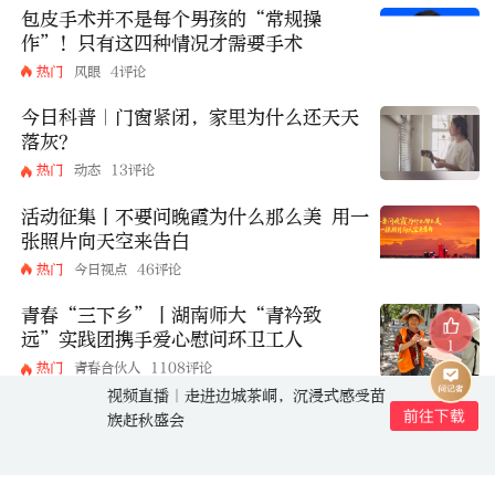
包皮手术并不是每个男孩的“常规操
作”！只有这四种情况才需要手术
热门
风眼
4评论
今日科普｜门窗紧闭，家里为什么还天天
落灰？
热门
动态
13评论
活动征集丨不要问晚霞为什么那么美 用一
张照片向天空来告白
热门
今日视点
46评论
青春“三下乡”丨湖南师大“青衿致
远”实践团携手爱心慰问环卫工人
1
热门
青春合伙人
1108评论
视频直播｜走进边城茶峒，沉浸式感受苗
族赶秋盛会
评论
打开新湖南APP，查看全部评论