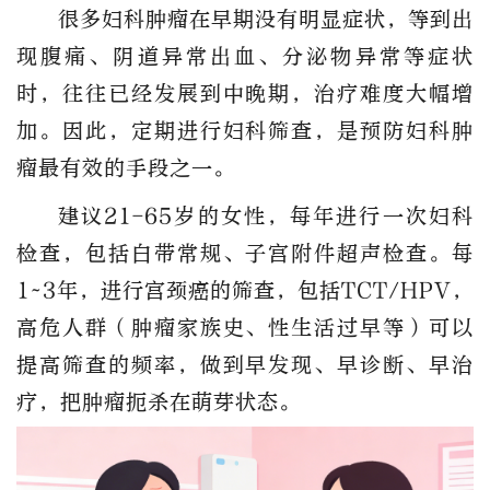
很多妇科肿瘤在早期没有明显症状，等到出
现腹痛、阴道异常出血、分泌物异常等症状
时，往往已经发展到中晚期，治疗难度大幅增
加。因此，
定期进行妇科筛查，是预防妇科肿
瘤最有效的手段之一
。
建议21-65岁的女性，每年进行一次妇科
检查，包括白带常规、子宫附件超声检查。每
1~3年，进行宫颈癌的筛查，包括
TCT/HPV
，
高危人群（肿瘤家族史、性生活过早等）可以
提高筛查的频率，做到
早发现、早诊断、早治
疗
，把肿瘤扼杀在萌芽状态。