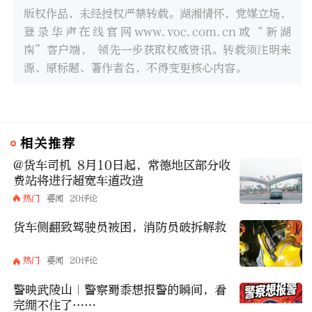
版权作品，未经授权严禁转载。湖湘情怀，党媒立场，
登录华声在线官网www.voc.com.cn或“新湖
南”客户端， 领先一步获取权威资讯。转载须注明来
源、原标题、著作者名，不得变更核心内容。
相关推荐
@货车司机 8月10日起，常德地区部分收
费站将进行超宽车道改造
热门
要闻
20评论
货车侧翻致驾驶员被困，消防员破拆解救
热门
要闻
20评论
警映武陵山｜警察蜀黍想报警的瞬间，看
完绷不住了……