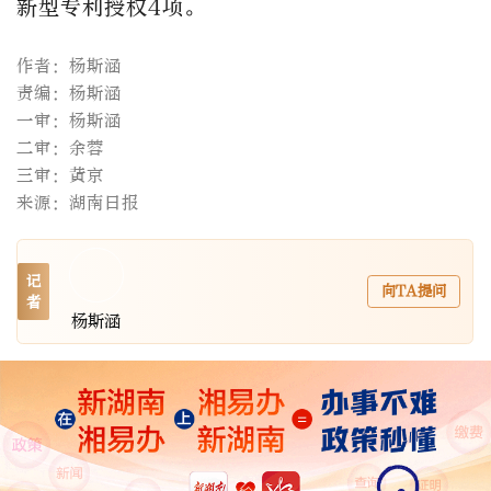
新型专利授权4项。
作者：杨斯涵
责编：杨斯涵
一审：杨斯涵
二审：余蓉
三审：黄京
来源：湖南日报
记
向TA提问
者
杨斯涵