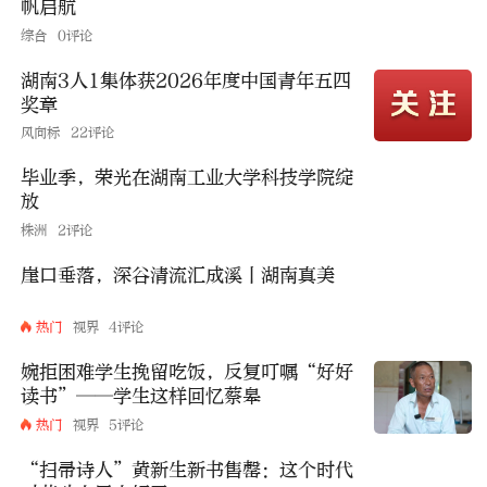
帆启航
综合
0评论
湖南3人1集体获2026年度中国青年五四
奖章
风向标
22评论
毕业季，荣光在湖南工业大学科技学院绽
放
株洲
2评论
崖口垂落，深谷清流汇成溪丨湖南真美
热门
视界
4评论
婉拒困难学生挽留吃饭，反复叮嘱“好好
读书”——学生这样回忆蔡皋
热门
视界
5评论
“扫帚诗人”黄新生新书售罄：这个时代