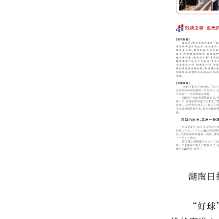
湖南日
“好球