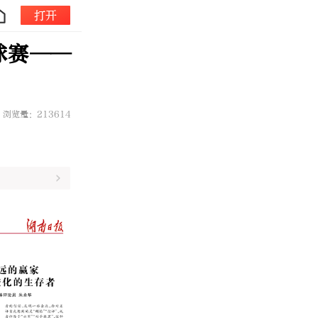
打开
球赛——
浏览量：213614