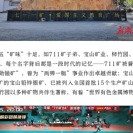
伍“矿味”十足，如711矿子弟、宝山矿业、柿竹园
等，每个名字背后都是一段时代的记忆——711矿被
勋铀矿”，曾为“两弹一艇”事业作出卓越贡献；宝
建矿的宝山铅锌银矿，已被列入全国首批15个生产矿
竹园以多种矿物共伴生著称，有着“世界有色金属博