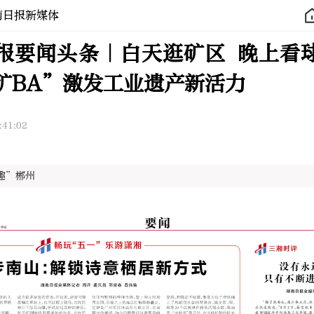
南日报新媒体
报要闻头条｜白天逛矿区 晚上看
矿BA”激发工业遗产新活力
:41:02
趣”郴州