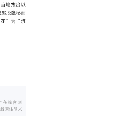
，当地推出以
现那段隐秘而
观花”为“沉
声在线官网
转载须注明来