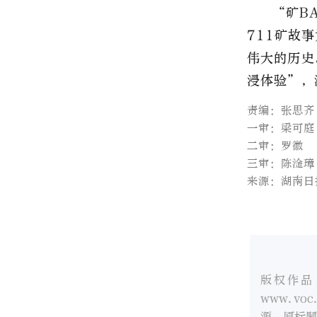
“矿B
711矿故
伟大的历史
浸体验”，
责编：张思齐
一审：梁可庭
二审：罗徽
三审：陈淦璋
来源：湖南日
版权作品
www.v
源、原标题