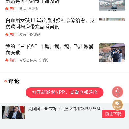
费站将进行超宽车道改造
热门
要闻
6评论
白血病女孩11年前通过报社众筹治愈，这
次重回病房带来高考喜讯
热门
教育
43评论
我的“三下乡”丨鹅，鹅，鹅，飞出溆浦
向天歌
热门
青春合伙人
5评论
评论
打开新湖南APP，查看全部评论
0
英国国王查尔斯三世接受首相斯塔默辞呈