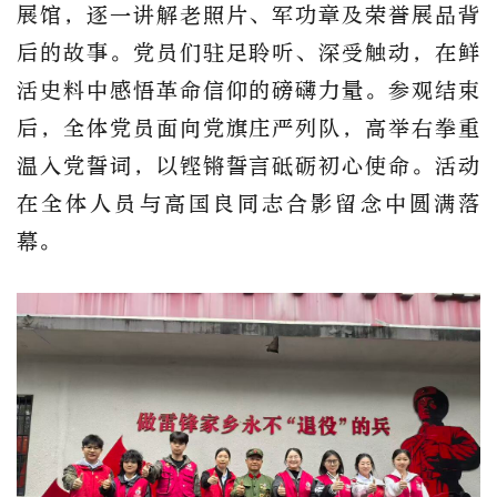
展馆，逐一讲解老照片、军功章及荣誉展品背
后的故事。党员们驻足聆听、深受触动，在鲜
活史料中感悟革命信仰的磅礴力量。参观结束
后，全体党员面向党旗庄严列队，高举右拳重
温入党誓词，以铿锵誓言砥砺初心使命。活动
在全体人员与高国良同志合影留念中圆满落
幕。