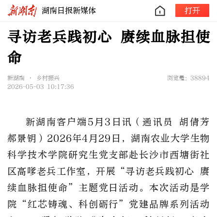
湖南日报新媒体
打开
寻访老兵践初心 赓续血脉担使
命
新湖南 • 乡村振兴
浏览量：38894
2026-05-03 10:17:36
新湖南客户端5月3日讯（
通讯员 胡倩芳
郝景钥
）2026年4月29日，湖南农业大学生物
科学技术学院研究生党支部赴长沙市西塘街社
区高嗲老兵工作室，开展“寻访老兵践初心 赓
续血脉担使命”主题党日活动。本次活动是学
院“红芯铸魂、科创砺行”党建品牌系列活动