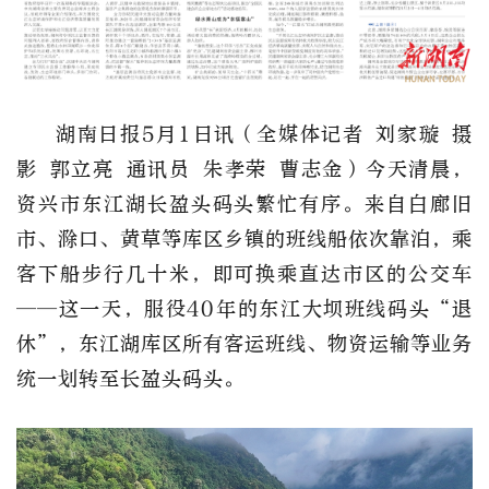
湖南日报5月1日讯（全媒体记者 刘家璇 摄
影 郭立亮 通讯员 朱孝荣 曹志金）今天清晨，
资兴市东江湖长盈头码头繁忙有序。来自白廊旧
市、滁口、黄草等库区乡镇的班线船依次靠泊，乘
客下船步行几十米，即可换乘直达市区的公交车
——这一天，服役40年的东江大坝班线码头“退
休”，东江湖库区所有客运班线、物资运输等业务
统一划转至长盈头码头。