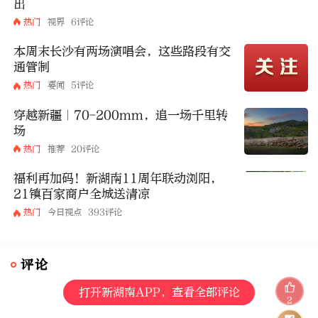
出
热门
视界
6评论
本周末长沙有两场演唱会，这些路段有交
通管制
热门
要闻
5评论
穿越新疆｜70-200mm，追一场千里转
场
热门
推荐
20评论
福利再加码！新湖南11周年联动浏阳，
21镇百家商户全城送清凉
热门
今日视点
393评论
评论
打开新湖南APP，查看全部评论
2