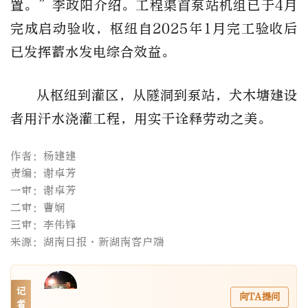
置。”李政阳介绍。工程渠首泵站机组已于4月
完成启动验收，枢纽自2025年1月完工验收后
已发挥蓄水发电综合效益。
从枢纽到灌区，从隧洞到泵站，犬木塘建设
者用汗水浇灌工程，用实干诠释劳动之美。
作者：杨建建
责编：谢卓芳
一审：谢卓芳
二审：曹娴
三审：李伟锋
来源：湖南日报·新湖南客户端
记
向TA提问
者