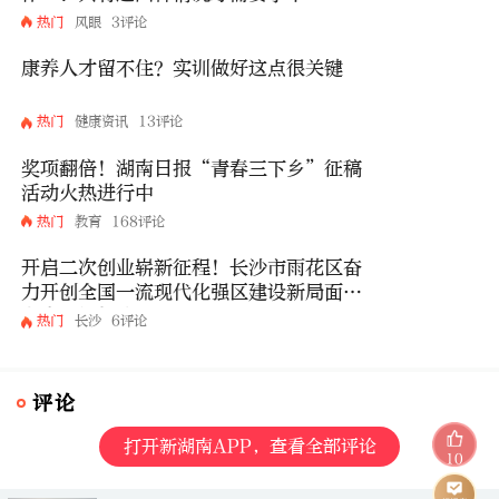
热门
风眼
3评论
康养人才留不住？实训做好这点很关键
热门
健康资讯
13评论
奖项翻倍！湖南日报“青春三下乡”征稿
活动火热进行中
热门
教育
168评论
开启二次创业崭新征程！长沙市雨花区奋
力开创全国一流现代化强区建设新局面丨
湖南日报特稿
热门
长沙
6评论
评论
打开新湖南APP，查看全部评论
10