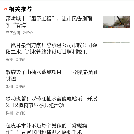
相关推荐
深耕城市“里子工程”，让市民告别雨
季“看海”
经济要闻
3评论
一泓甘泉润万家！总承包公司市政公司金
阳二水厂原水管线建设项目顺利竣工
长沙
0评论
双牌天子山抽水蓄能项目：一号隧道提前
贯通
永州
0评论
绿动炎蓄！罗萍江抽水蓄能电站项目开展
3.12植树节生态共建活动
株洲
2评论
包皮手术并不是每个男孩的“常规操
作”！只有这四种情况才需要手术