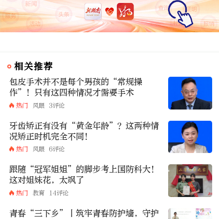
相关推荐
包皮手术并不是每个男孩的“常规操
作”！只有这四种情况才需要手术
热门
风眼
3评论
牙齿矫正有没有“黄金年龄”？这两种情
况矫正时机完全不同！
热门
风眼
6评论
跟随“冠军姐姐”的脚步考上国防科大！
这对姐妹花，太飒了
热门
教育
14评论
青春“三下乡”丨筑牢青春防护墙，守护