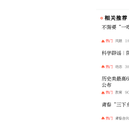
相关推荐
不需要“一
热门
风眼
1
科学辟谣｜
热门
动态
3
历史类最高
公布
热门
教育
9
青春“三下
热门
青春合