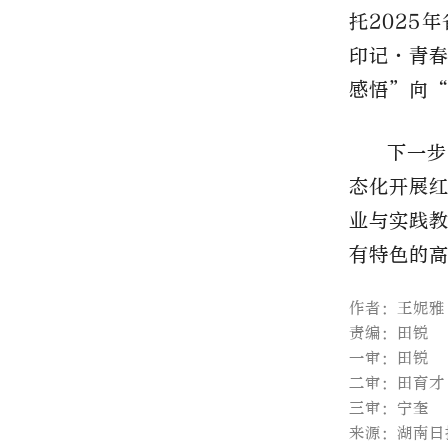
托2025
印记·青
感悟”向
下一步
态化开展
业与实践
有特色的
作者：王妮雅
责编：田锐
一审：田锐
二审：田育才
三审：宁奎
来源：湖南日