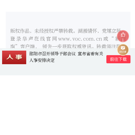
版权作品，未经授权严禁转载。湖湘情怀，党媒立场，
登录华声在线官网www.voc.com.cn或“新湖
1
南”客户端， 领先一步获取权威资讯。转载须注明来
源、原标题、著作者名，不得变更核心内容。
相关推荐
九嶷圣地 争创5A（227）丨赴九嶷山
水，舞一腔热忱，助永州锋芒
热门
部门行动
2评论
暴雨突袭致群众被困深山，消防员连夜搜
救化险为夷