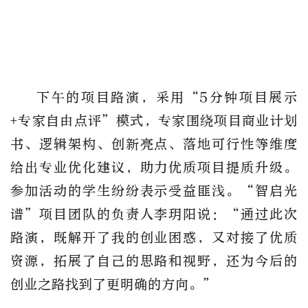
下午的项目路演，采用
“5分钟项目展示
+专家自由点评”模式，专家围绕项目商业计划
书、逻辑架构、创新亮点、落地可行性等维度
给出专业优化建议，助力优质项目提质升级。
参加活动的学生纷纷
表示受益匪浅
。
“
智启光
谱
”项目团队的负责人李玥阳说：“
通过
此次
路演，
既
解开了
我的
创业困惑，又对接了优质
资源，
拓
展了自己的思路和
视野，
还为今后的
创业之路找到了更明确的方向
。
”