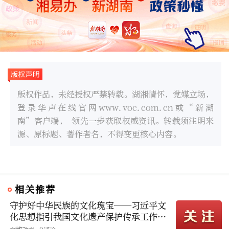
版权作品，未经授权严禁转载。湖湘情怀，党媒立场，
登录华声在线官网www.voc.com.cn或“新湖
南”客户端， 领先一步获取权威资讯。转载须注明来
源、原标题、著作者名，不得变更核心内容。
相关推荐
守护好中华民族的文化瑰宝——习近平文
化思想指引我国文化遗产保护传承工作高
质量发展