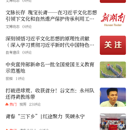
文博动态
0评论
文脉长存 瑰宝长青——在习近平文化思想
引领下文化和自然遗产保护传承利用工作
开创新局面
文博动态
0评论
深刻领悟习近平文化思想的原理性贡献
（深入学习贯彻习近平新时代中国特色社
会主义思想）
自身建设
0评论
中央宣传部新命名一批全国爱国主义教育
示范基地
世相
1评论
打破进球荒，收获首分！谷文杰：永州队
还得黄教练带
热门
视界
23评论
青春“三下乡”|红途聚力 笑暖永宁