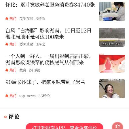
怀化：累计发放养老服务消费券34740张
热门
民生在线
3评论
台风“白海豚”影响湖南，10日至12日
湘北局地雨量可达100毫米
热门
要闻速递
3评论
一个人到一群人，一届出彩到届届出彩，
湖南思政课铁军的硬核底气从何而来
热门
教育
24评论
90后长沙妹子，把家乡味带到了米兰
热门
top news
23评论
评论
打开新湖南APP，查看全部评论