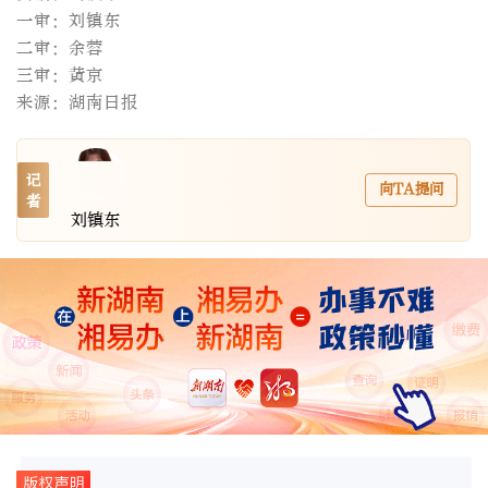
一审：刘镇东
二审：余蓉
三审：黄京
来源：湖南日报
记
向TA提问
者
刘镇东