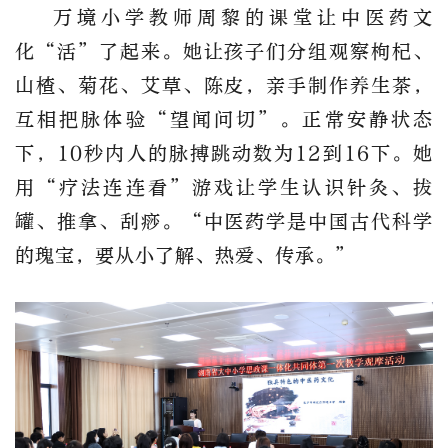
万境小学教师周黎的课堂让中医药文
化
“
活
”
了起来。她让孩子们分组观察枸杞、
山楂、菊花、艾草、陈皮，亲手制作养生茶，
互相把脉体验
“
望闻问切
”
。正常安静状态
下，
10
秒内人的脉搏跳动数为
12
到
16
下。她
用
“
疗法连连看
”
游戏让学生认识针灸、拔
罐、推拿、刮痧。
“
中医药学是中国古代科学
的瑰宝，要从小了解、热爱、传承。
”