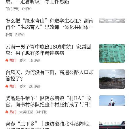
层，“走看听议”寻工作思路
部门行动
0评论
怎么把“绿水青山”种进学生心里？湖南
首个“生态育人”思政课一体化共同体启
动
教育
5评论
云南一男子胃中取出180颗铁钉 家属回
应：男子患有多年精神疾病
热门
要闻
19评论
台风天，为何没有下雨，高速公路入口却
管控了？
热门
要闻
26评论
奖品是牛猪羊！湘阴东塘镇“村BA”收
官，尚书村球队把整个村庄打成了节日！
热门
大美江湖
34评论
青春“三下乡”丨走访溆浦北斗溪阵地，