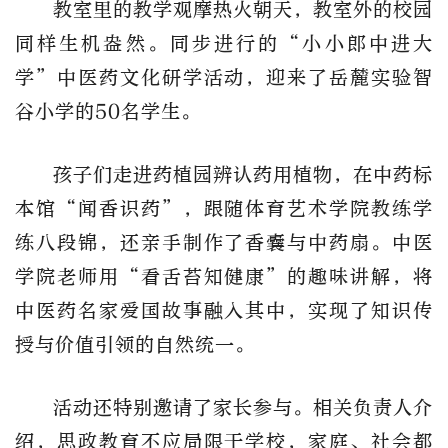
教室里的教学观摩热火朝天，教室外的校园
同样生机盎然。同步进行的
“
小小郎中进大
学
”
中医药文化研学活动，迎来了岳麓实验智
谷小学的
50
名学生。
孩子们走进药植园辨认药用植物，在中药标
本馆
“
闻香识药
”
，跟随体育艺术学院教练学
练八段锦，还亲手制作了香囊与中药扇。中医
学院老师用
“
看舌苔知健康
”
的趣味讲解，将
中医药名家爱国故事融入其中，实现了知识传
授与价值引领的自然统一。
活动还特别邀请了家长参与。
相关负责人
介
绍，思政教育不应局限于学校，家庭、社会都