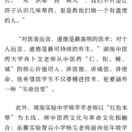
历。
“
从
‘
识草
’
到
‘
树人
’
，我们不只是让
孩子认识几味草药，更是教他们做一个有温度
的人。
”
“
对医者而言，道德是最高明的医术；对个
人而言，道德是最可持续的养生。
”
湖南中医
药大学肖卜文老师从中医药
“
仁、和、精、
诚
”
的核心价值切入，讲医德、讲诚信、讲使
命。他希望医学生不仅要精进技术，更要涵养
一种
“
生命自觉
”
。
此外，周南实验中学姚芊芊老师以
“
红色本
草
”
为主线，将中医药文化与革命文化相融
合；岳麓实验智谷小学杨尘老师面向低年级学