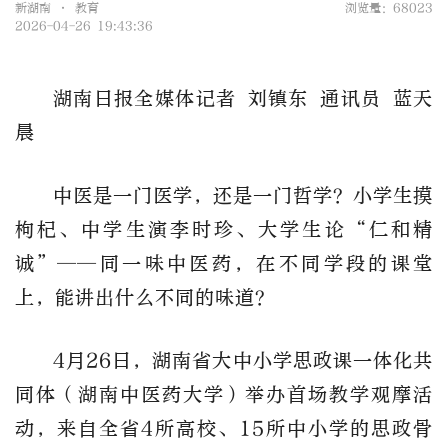
新湖南 • 教育
浏览量：68023
2026-04-26 19:43:36
湖南日报全媒体记者
刘镇东
通讯员
蓝天
晨
中医是一门医学，还是一门哲学？小学生摸
枸杞、中学生演李时珍、大学生论
“仁和精
诚”——同一味中医药，在不同学段的课堂
上，能讲出什么不同的味道？
4
月
26
日，湖南省大中小学思政课一体化共
同体（湖南中医药大学）举办首场教学观摩活
动，来自全省
4
所高校、
15
所中小学的思政骨