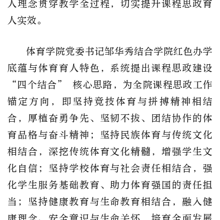
人理念贯穿教学全过程，切实提升课程思政育
人实效。
体育学院党委书记
邹华秀结合学院红色办学
底蕴与体育育人特色，系统提出课程思政建设
“四个结合” 核心思路，为全院课程思政工作
锚定方向，即坚持竞技体育与拼搏精神相结
合，厚植奋勇争先、坚韧不拔、团结协作的体
育品格与奋斗精神；坚持民族体育与传统文化
相结合，深挖传统体育文化精髓，增强学生文
化自信；坚持学校体育与社会责任相结合，强
化学生服务基础教育、助力体育强国的责任担
当；坚持健康教育与生命教育相结合，融入健
康理念、安全意识与生命关怀，培育全面发展