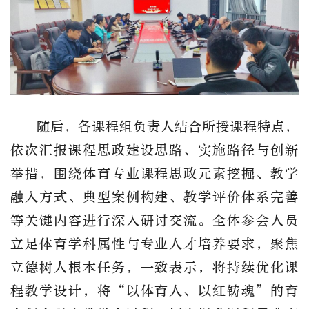
随后，各课程组负责人结合所授课程特点，
依次汇报课程思政建设思路、实施路径与创新
举措，围绕体育专业课程思政元素挖掘、教学
融入方式、典型案例构建、教学评价体系完善
等关键内容进行深入研讨交流。全体参会人员
立足体育学科属性与专业人才培养要求，聚焦
立德树人根本任务，一致表示
，
将持续优化课
程教学设计，将
“以体育人、以红铸魂”的育