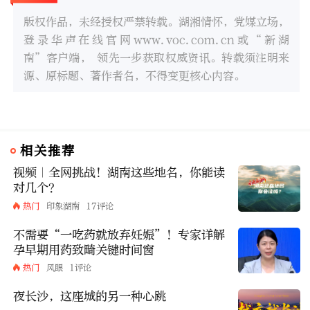
版权作品，未经授权严禁转载。湖湘情怀，党媒立场，
登录华声在线官网www.voc.com.cn或“新湖
南”客户端， 领先一步获取权威资讯。转载须注明来
源、原标题、著作者名，不得变更核心内容。
相关推荐
视频｜全网挑战！湖南这些地名，你能读
对几个？
热门
印象湖南
17评论
不需要“一吃药就放弃妊娠”！专家详解
孕早期用药致畸关键时间窗
热门
风眼
1评论
夜长沙，这座城的另一种心跳