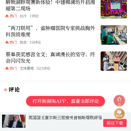
解锁湖畔观赛新体验！中建梅澜坊开启湘
超第二现场
热门
长沙
1评论
“两刀联用”，省肿瘤医院专家挑战胸外
科顶级难度
热门
动态
19评论
蔡皋获奖感言全文：真诚漫长的坚守，终
会闪闪发光
热门
文体要闻
323评论
评论
打开新湖南APP，查看全部评论
0
英国国王查尔斯三世接受首相斯塔默辞呈