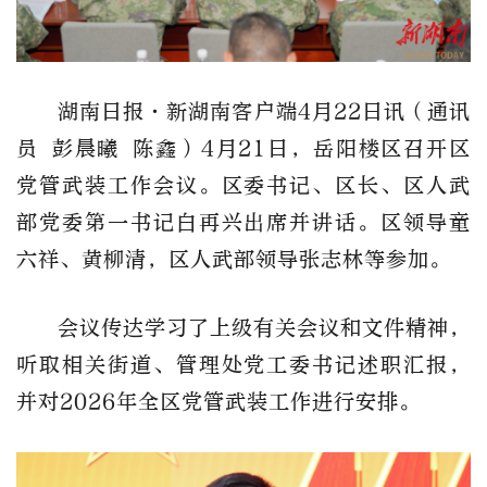
湖南日报
·新湖南客户端
4
月
22
日讯（通讯
员
彭晨曦
陈鑫）
4
月
21
日，岳阳楼区召开区
党管武装工作会议。区委书记、区长、区人武
部党委第一书记白再兴出席并讲话。区领导童
六祥、黄柳清，区人武部领导张志林等参加。
会议传达学习了上级有关会议和文件精神，
听取相关街道、管理处党工委书记述职汇报，
并对
2026
年全区党管武装工作进行安排。