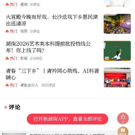
热门
要闻
8评论
火宫殿今晚有好戏，长沙送戏下乡惠民演
出送清凉
热门
视界
5评论
湖南2026艺术类本科提前批投档线公
布！你上线了吗？
热门
教育
24评论
青春“三下乡”丨青衿同心助残，AI科普
暖心
热门
青春合伙人
395评论
评论
打开新湖南APP，查看全部评论
3