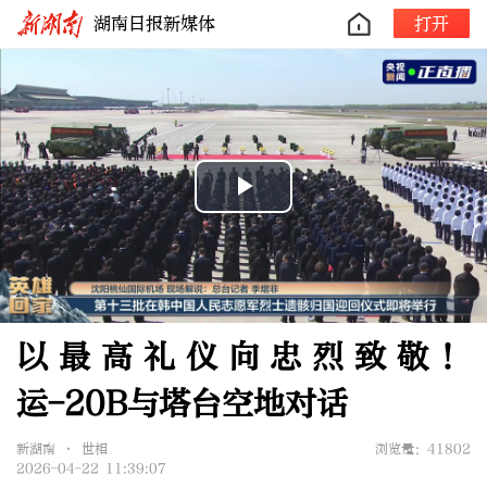
湖南日报新媒体
打开
Play
Video
以最高礼仪向忠烈致敬！
运-20B与塔台空地对话
新湖南 • 世相
浏览量：41802
2026-04-22 11:39:07