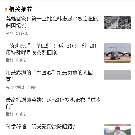
相关推荐
英雄回家！第十三批在韩志愿军烈士遗骸
归国纪实
军事
21评论
“荣归50”“红鹰”！运-20B、歼-20
用特殊呼号唤英烈回家
世相
5评论
用最澎湃的“中国心”接最勇敢的人回
家！
头条轮播图
7评论
最高礼遇迎英雄！运-20B专机正在“过水
门”
世相
0评论
科学辟谣｜阴天无需涂防晒霜？