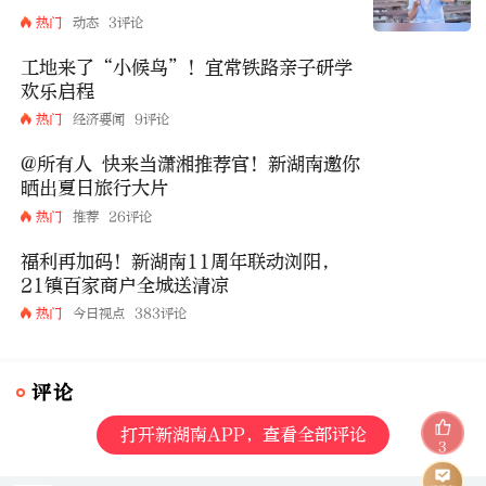
热门
动态
3评论
工地来了“小候鸟”！宜常铁路亲子研学
欢乐启程
热门
经济要闻
9评论
@所有人 快来当潇湘推荐官！新湖南邀你
晒出夏日旅行大片
热门
推荐
26评论
福利再加码！新湖南11周年联动浏阳，
21镇百家商户全城送清凉
热门
今日视点
383评论
评论
打开新湖南APP，查看全部评论
3