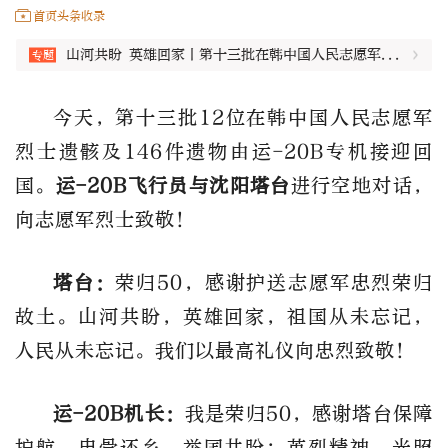
首页头条收录
山河共盼 英雄回家丨第十三批在韩中国人民志愿军烈士遗骸归国
今天，第十三批12位在韩中国人民志愿军
烈士遗骸及146件遗物由运-20B专机接迎回
国。
运-20B飞行员与沈阳塔台
进行空地对话，
向志愿军烈士致敬！
塔台：
荣归50，感谢护送志愿军忠烈荣归
故土。山河共盼，英雄回家，祖国从未忘记，
人民从未忘记。我们以最高礼仪向忠烈致敬！
运-20B机长：
我是荣归50，感谢塔台保障
护航。忠骨还乡，举国共盼；英烈精神，光照