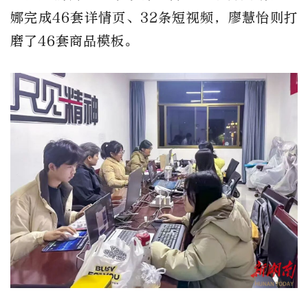
娜完成
46
套详情页、
32
条短视频
，
廖慧怡则打
磨了
46
套商品模板。