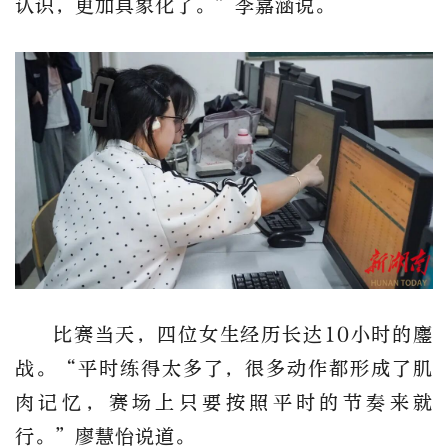
认识，更加具象化了。
”
李嘉涵说。
比赛当天，四位女生
经历
长达
10
小时的鏖
战
。
“
平时练得太多了，很多动作都形成了肌
肉记忆，赛场上只要按照平时的节奏来就
行。
”
廖慧怡说道。