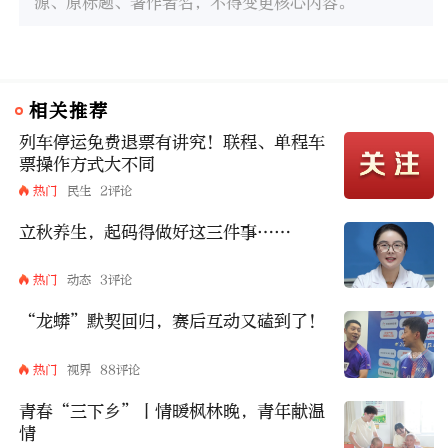
源、原标题、著作者名，不得变更核心内容。
相关推荐
列车停运免费退票有讲究！联程、单程车
票操作方式大不同
热门
民生
2评论
立秋养生，起码得做好这三件事……
热门
动态
3评论
“龙蟒”默契回归，赛后互动又磕到了！
热门
视界
88评论
青春“三下乡”丨情暖枫林晚，青年献温
情