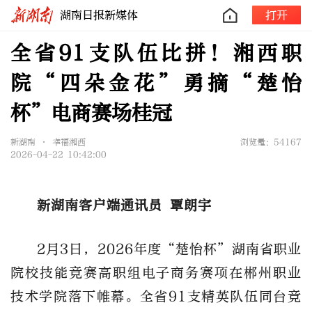
湖南日报新媒体
打开
全省91支队伍比拼！湘西职
院“四朵金花”勇摘“楚怡
杯”电商赛场桂冠
新湖南 • 幸福湘西
浏览量：54167
2026-04-22 10:42:00
新湖南客户端通讯员 覃朗宇
2
月
3
日，
2026
年度
“
楚怡杯
”
湖南省职业
院校技能竞赛高职组电子商务赛项在郴州职业
技术学院落下帷幕。
全省
91
支精英队伍同台竞