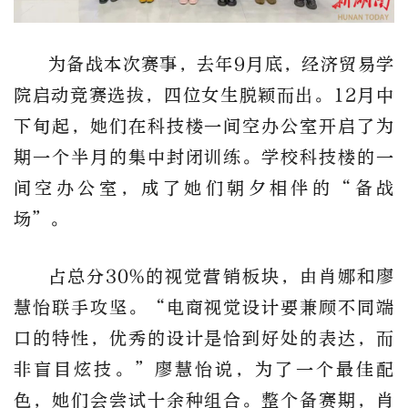
为备战本次赛事，去年
9
月底，经济贸易学
院启动竞赛选拔，四位女生脱颖而出。
12
月中
下旬起，她们在科技楼一间空办公室开启了为
期一个半月的集中封闭训练。
学校科技楼的一
间空办公室，成了她们朝夕相伴的
“
备战
场
”
。
占总分
30%
的视觉营销板块，由肖娜和廖
慧怡联手攻坚。
“
电商视觉设计要兼顾不同端
口的特性，优秀的设计是恰到好处的表达，而
非盲目炫技。
”
廖慧怡
说
，为了一个最佳配
色，她们会尝试十余种组合
。
整个备赛期，肖