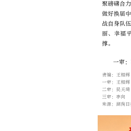
聚磅礴合
做好换届
战自身队
丽、幸福
撑。
一审：
责编：王相辉
一审：王相辉
二审：吴天琦
三审：李向
来源：湖南日