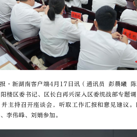
报
·新湖南客户端
4
月
17
日讯（通讯员
彭晨曦
陈
岳阳楼区委书记、区长白再兴深入区委统战部专题调
，并主持召开座谈会，听取工作汇报和意见建议。
祥、李伟峰、刘娟参加。