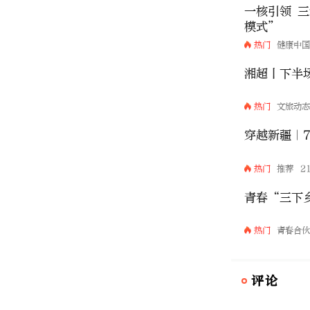
一核引领 
模式”
热门
健康中
湘超丨下半场
热门
文旅动
穿越新疆｜7
热门
推荐
2
青春“三下
热门
青春合
评论