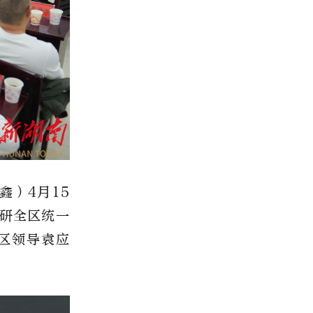
鑫）
4月15
研全区统一
区领导袁应