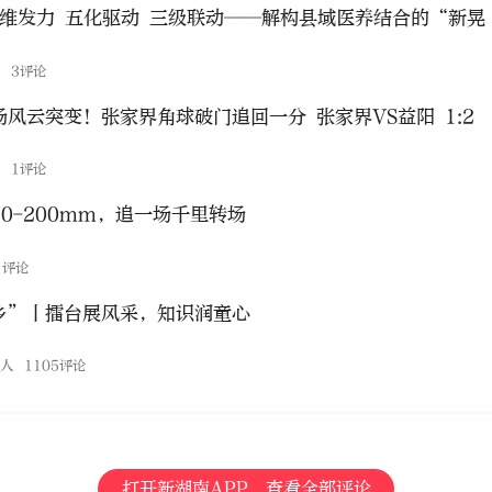
三维发力 五化驱动 三级联动——解构县域医养结合的“新晃
国
3评论
风云突变！张家界角球破门追回一分 张家界VS益阳 1:2
态
1评论
0-200mm，追一场千里转场
1评论
乡”丨擂台展风采，知识润童心
伙人
1105评论
打开新湖南APP，查看全部评论