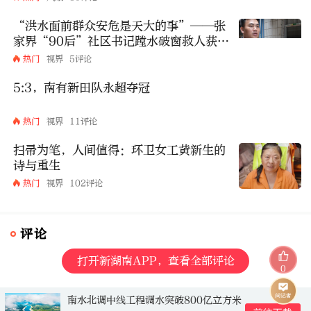
“洪水面前群众安危是天大的事”——张
家界“90后”社区书记蹚水破窗救人获全
网点赞
热门
视界
5评论
5:3，南有新田队永超夺冠
热门
视界
11评论
扫帚为笔，人间值得：环卫女工黄新生的
诗与重生
热门
视界
102评论
评论
打开新湖南APP，查看全部评论
0
南水北调中线工程调水突破800亿立方米