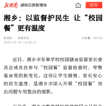
湖南日报新媒体
打开
湘乡：以监督护民生 让“校园
餐”更有温度
新湖南 • 教育资讯
浏览量：58700
2026-03-30 12:08:13
近日，
湘乡市
东皋学校校园
膳食监督家长委
员会
成员
在参与
“校园餐”监督检查时
，夸赞
着食堂的新变化
。这份让学生暖胃、家长安心
的
民生温度，是
湘乡市
深入开展
“校园餐”
突
出问题专项整治的缩影。