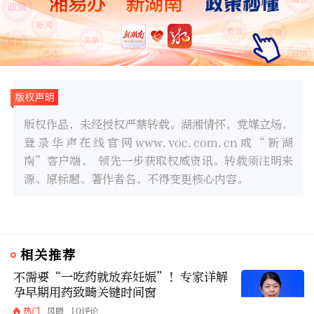
版权作品，未经授权严禁转载。湖湘情怀，党媒立场，
登录华声在线官网www.voc.com.cn或“新湖
南”客户端， 领先一步获取权威资讯。转载须注明来
源、原标题、著作者名，不得变更核心内容。
相关推荐
不需要“一吃药就放弃妊娠”！专家详解
孕早期用药致畸关键时间窗
热门
风眼
10评论