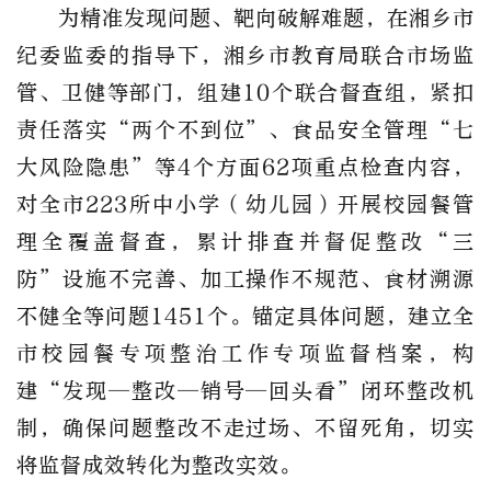
为精准发现问题、靶向破解难题，
在湘乡市
纪委监委的指导下，
湘乡
市教育局联合市场监
管、卫健等部门，组建
10个联合督查组，紧扣
责任落实“两个不到位”、食品安全管理“七
大风险隐患”等4个方面62项重点检查内容，
对全市223所中小学（幼儿园）开展校园餐管
理全覆盖督查，累计排查并督促整改“三
防”设施不完善、加工操作不规范、食材溯源
不健全等问题
1451
个。锚定具体问题，建立全
市校园餐专项整治工作专项监督档案，构
建
“发现—整改—销号—回头看”闭环整改机
制，确保问题整改不走过场、不留死角，切实
将监督成效转化为整改实效。