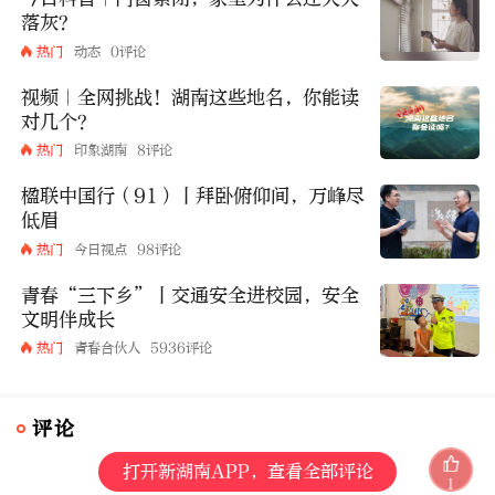
落灰？
热门
动态
0评论
视频｜全网挑战！湖南这些地名，你能读
对几个？
热门
印象湖南
8评论
楹联中国行（91）丨拜卧俯仰间，万峰尽
低眉
热门
今日视点
98评论
青春“三下乡”丨交通安全进校园，安全
文明伴成长
热门
青春合伙人
5936评论
评论
打开新湖南APP，查看全部评论
1