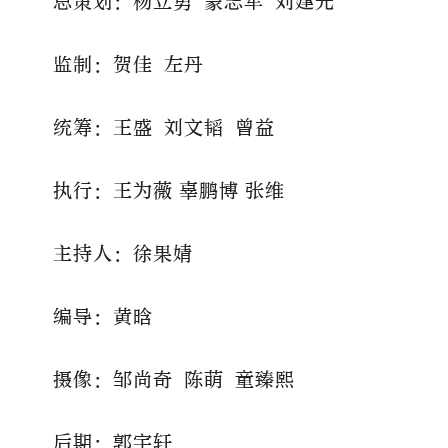
总策划：杨立勇 蒙志军 刘建光
监制：贺佳 左丹
统筹：王盛
刘文韬
曾益
执行：
王为薇
辜鹏博
张维
主持人：徐果婧
编导：黄晗
摄像：
邹尚奇
陈萌
童臻熙
后期：
郭宇轩