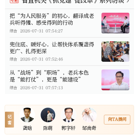
省直机关《抓党建 促改革》系列访谈
专题
把“为人民服务”的初心，翻译成老
兵听得懂、感受得到的行动
综合
2026-07-31 07:54:27
兜住底、暖好心，让帮扶体系覆盖得
更广、扎得更深
综合
2026-07-31 07:52:46
从“战场”到“职场”，老兵本色
是“能打仗”，更是“能建设”
综合
2026-07-31 07:57:13
记
向TA提问
者
黄晗
陈萌
郭宇轩
邹尚奇
叶艳娜
童臻熙