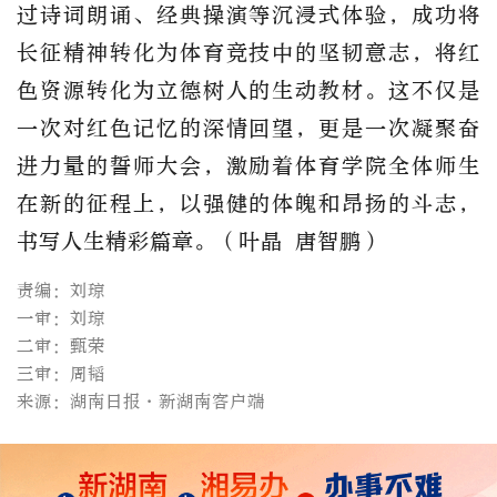
过诗词朗诵、经典操演等沉浸式体验，成功将
长征精神转化为体育竞技中的坚韧意志，将红
色资源转化为立德树人的生动教材。这不仅是
一次对红色记忆的深情回望，更是一次凝聚奋
进力量的誓师大会，激励着体育学院全体师生
在新的征程上，以强健的体魄和昂扬的斗志，
书写
人生
精彩篇章
。
（
叶晶
唐智鹏
）
责编：刘琼
一审：刘琼
二审：甄荣
三审：周韬
来源：湖南日报·新湖南客户端