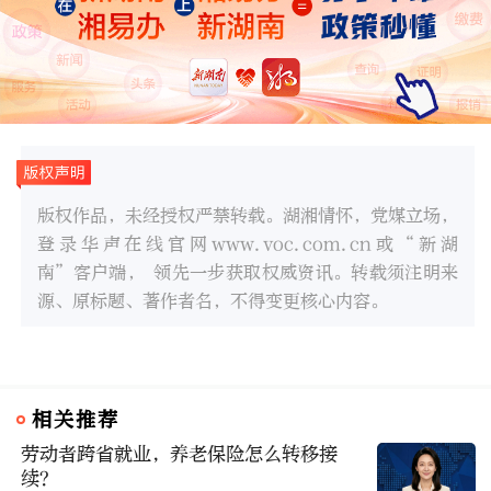
版权作品，未经授权严禁转载。湖湘情怀，党媒立场，
登录华声在线官网www.voc.com.cn或“新湖
南”客户端， 领先一步获取权威资讯。转载须注明来
源、原标题、著作者名，不得变更核心内容。
相关推荐
劳动者跨省就业，养老保险怎么转移接
续？