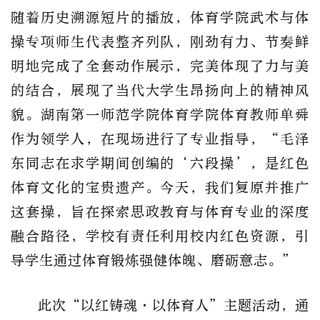
随着历史溯源短片的播放，体育学院武术与体
操专项师生代表整齐列队，刚劲有力、节奏鲜
明地完成了全套动作展示，完美体现了力与美
的结合，展现了当代大学生昂扬向上的精神风
貌。
湖南第一师范学院体育学院
体育教师单舜
作为领学人，在现场进行了专业指导
，
“
毛泽
东同志在求学期间创编的
‘
六段操
’
，是红色
体育文化的宝贵遗产。今天，我们复原并推广
这套操，旨在探索思政教育与体育专业的深度
融合路径
，
学校
有责任利用校内红色资源，引
导学生通过体育锻炼强健体魄、磨砺意志。
”
此次
“
以红铸魂
·
以体育人
”
主题活动，通