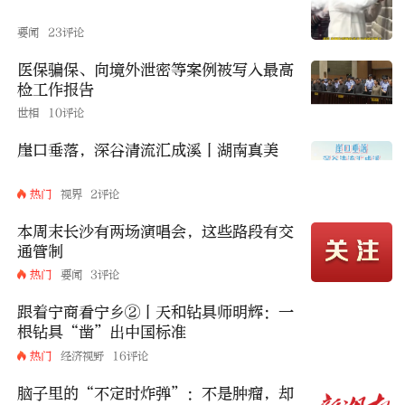
要闻
23评论
医保骗保、向境外泄密等案例被写入最高
检工作报告
世相
10评论
崖口垂落，深谷清流汇成溪丨湖南真美
热门
视界
2评论
本周末长沙有两场演唱会，这些路段有交
通管制
热门
要闻
3评论
跟着宁商看宁乡②丨天和钻具师明辉：一
根钻具“凿”出中国标准
热门
经济视野
16评论
脑子里的“不定时炸弹”：不是肿瘤，却