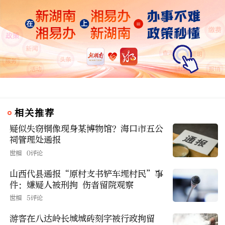
相关推荐
疑似失窃铜像现身某博物馆？海口市五公
祠管理处通报
世相
0评论
山西代县通报“原村支书铲车埋村民”事
件：嫌疑人被刑拘 伤者留院观察
世相
5评论
游客在八达岭长城城砖刻字被行政拘留