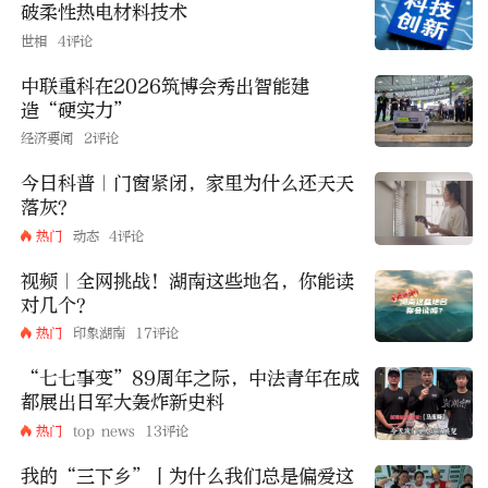
破柔性热电材料技术
世相
4评论
中联重科在2026筑博会秀出智能建
造“硬实力”
经济要闻
2评论
今日科普｜门窗紧闭，家里为什么还天天
落灰？
热门
动态
4评论
视频｜全网挑战！湖南这些地名，你能读
对几个？
热门
印象湖南
17评论
“七七事变”89周年之际，中法青年在成
都展出日军大轰炸新史料
热门
top news
13评论
我的“三下乡”丨为什么我们总是偏爱这