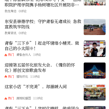
职院护理学院携手杨树塘社区开展防非反
诈主题志愿服务活动
救在身边
0评论
东安县崇德学校：守护青春无毒成长 急救
宣教筑牢防线
教育资讯
0评论
青春“三下乡”丨赶走坏情绪小精灵，做
自己的小太阳🌞！
热门
青春合伙人
1评论
迎接第五届怀化旅发大会，《懂你的怀
化》原创文旅歌曲发布
热门
福地怀化
11评论
这家小店“不完美”，却温暖人间
热门
湘视轮播图
11评论
青春“三下乡”丨学时代榜样，做爱国少