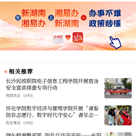
相关推荐
长沙民政职院电子信息工程学院开展宿舍
安全宣讲排查专项行动
民院风采
0评论
怀化学院数字经济与管理学院开展“青春
防非志愿行，数字时代守安心”青年志愿
者活动
救在身边
0评论
端午粽香飘邻里 防非反诈守平安——岳阳