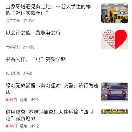
当象牙塔遇见黄土地：一名大学生的寒
假“社区实践手记”
大学学段
27评论
以会计之能，践服务之行
大学学段
27评论
书香为伴，“电”亮新学期
长理影像
0评论
绿灯无故滞留卡黄灯猛冲 交警：该行为违
法
热门
要闻
2评论
信用核查+不定时抽查！大件运输“四固
定”减负增效
热门
要闻
5评论