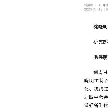
新湖南 • 10号
2026-01-13 18
沈晓明
研究部
毛伟明
湖南日
晓明主持
化、统战工
届四中全
做好新时