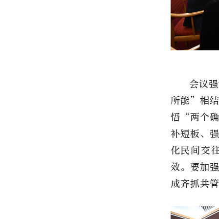
会议强
所能”相
悟“两个
补短板、
化民间交
效。要加
成齐抓共