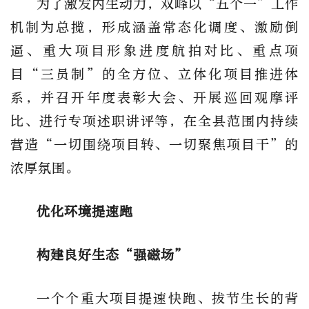
为了激发内生动力，双峰以“五个一”工作
机制为总揽，形成涵盖常态化调度、激励倒
逼、重大项目形象进度航拍对比、重点项
目“三员制”的全方位、立体化项目推进体
系，并召开年度表彰大会、开展巡回观摩评
比、进行专项述职讲评等，在全县范围内持续
营造“一切围绕项目转、一切聚焦项目干”的
浓厚氛围。
优化环境提速跑
构建良好生态“强磁场”
一个个重大项目提速快跑、拔节生长的背