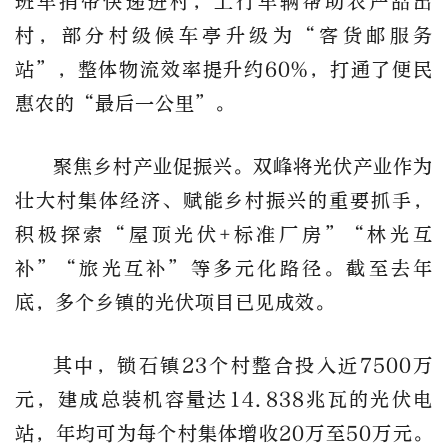
班车捎带快递进村，上行车辆帮助农产品出
村，部分村级候车亭升级为“客货邮服务
站”，整体物流效率提升约60%，打通了便民
惠农的“最后一公里”。
聚焦乡村产业促振兴。双峰将光伏产业作为
壮大村集体经济、赋能乡村振兴的重要抓手，
积极探索“屋顶光伏+标准厂房”“林光互
补”“旅光互补”等多元化路径。截至去年
底，多个乡镇的光伏项目已见成效。
其中，锁石镇23个村整合投入近7500万
元，建成总装机容量达14.838兆瓦的光伏电
站，年均可为每个村集体增收20万至50万元。