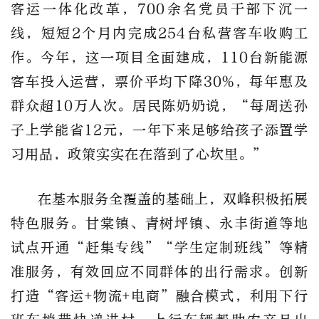
客运一体化改革，700余名党员干部下沉一
线，短短2个月内完成254台私营客车收购工
作。今年，这一项目全面建成，110台新能源
客车投入运营，票价平均下降30%，每年惠及
群众超10万人次。居民陈奶奶说，“每周送孙
子上学能省12元，一年下来足够给孩子添置学
习用品，政策实实在在落到了心坎里。”
在基本服务全覆盖的基础上，双峰积极拓展
特色服务。甘棠镇、青树坪镇、永丰街道等地
试点开通“赶集专线”“学生定制班线”等精
准服务，有效回应不同群体的出行需求。创新
打造“客运+物流+电商”融合模式，利用下行