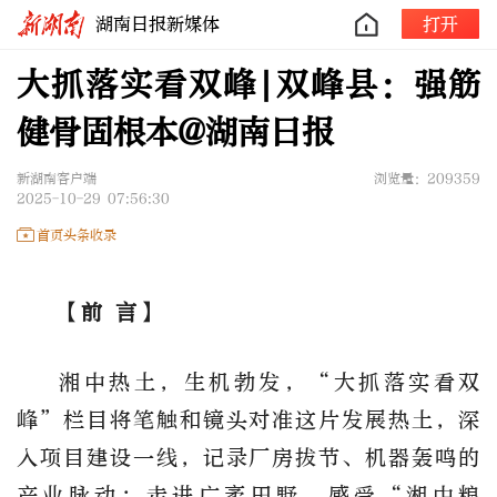
湖南日报新媒体
打开
大抓落实看双峰|双峰县：强筋
健骨固根本@湖南日报
新湖南客户端
浏览量：209359
2025-10-29 07:56:30
首页头条收录
【前 言】
湘中热土，生机勃发，“大抓落实看双
峰”栏目将笔触和镜头对准这片发展热土，深
入项目建设一线，记录厂房拔节、机器轰鸣的
产业脉动；走进广袤田野，感受“湘中粮