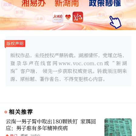
版权作品，未经授权严禁转载。湖湘情怀，党媒立场，
登录华声在线官网www.voc.com.cn或“新湖
南”客户端， 领先一步获取权威资讯。转载须注明来
源、原标题、著作者名，不得变更核心内容。
相关推荐
云南一男子胃中取出180颗铁钉 家属回
应：男子患有多年精神疾病
热门
要闻
3评论