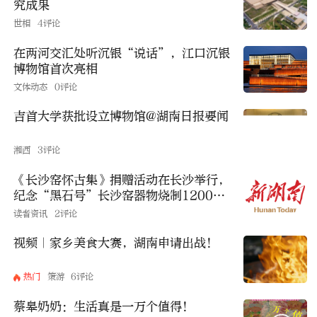
究成果
世相
4评论
在两河交汇处听沉银“说话”，江口沉银
博物馆首次亮相
文体动态
0评论
吉首大学获批设立博物馆@湖南日报要闻
湘西
3评论
《长沙窑怀古集》捐赠活动在长沙举行，
纪念“黑石号”长沙窑器物烧制1200周
年
读者资讯
2评论
视频｜家乡美食大赛，湖南申请出战！
热门
策游
6评论
蔡皋奶奶：生活真是一万个值得！