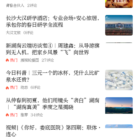
青春合伙人
2评论
长沙大汉研学酒店：专业会场+安心旅居，
承包你的春日研学全流程
大汉文旅
0评论
新湖南云端访谈室④｜周建鑫：从导游旗
到无人机，把家乡风景“飞”向世界
热门
湘视轮播图
27评论
今日科普｜三元一个的冰杯，凭什么比矿
泉水还贵？
热门
动态
6评论
从仲春到初夏，他们用镜头“表白”湖南
｜“湖南真美”季度之星揭晓
热门
推荐
34评论
视频|《你好，娄底医院》第四期：联体·
连心