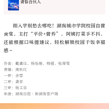
青春合伙人
刚入学别愁去哪吃！湖南城市学院校园自营
食堂，主打“平价+营养”，阿姨打菜手不抖，
还能根据口味提建议，轻松解锁校园干饭幸福
感～
作者：戴嘉仪、杨怡珊、程强、张海莹
责编：周秋红
一审：余蓉
二审：黄京
三审：杨又华
来源：湖南日报·新湖南客户端